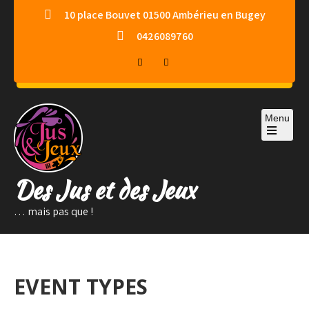
Skip
10 place Bouvet 01500 Ambérieu en Bugey
to
0426089760
content
Menu
Des Jus et des Jeux
… mais pas que !
EVENT TYPES