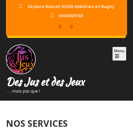
Skip
10 place Bouvet 01500 Ambérieu en Bugey
to
0426089760
content
Menu
Des Jus et des Jeux
… mais pas que !
NOS SERVICES