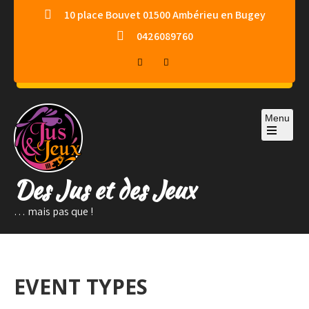
Skip
10 place Bouvet 01500 Ambérieu en Bugey
to
0426089760
content
Menu
Des Jus et des Jeux
… mais pas que !
EVENT TYPES