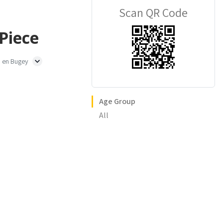
Scan QR Code
Piece
 en Bugey
Age Group
All