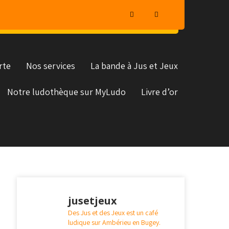
rte
Nos services
La bande à Jus et Jeux
Notre ludothèque sur MyLudo
Livre d’or
jusetjeux
Des Jus et des Jeux est un café
ludique sur Ambérieu en Bugey.