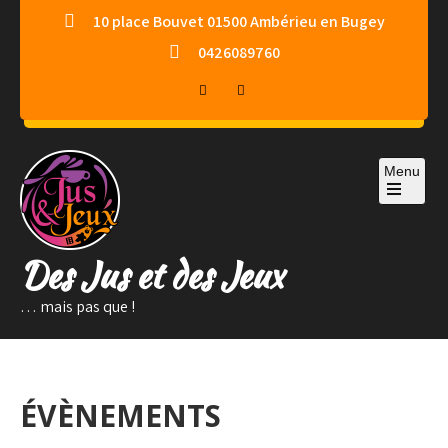
Skip
10 place Bouvet 01500 Ambérieu en Bugey
to
0426089760
content
Menu
Des Jus et des Jeux
… mais pas que !
ÉVÈNEMENTS