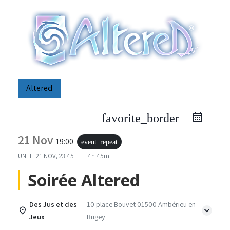
Altered
favorite_border
21 Nov
19:00
event_repeat
UNTIL
21 NOV, 23:45
4h 45m
Soirée Altered
Des Jus et des
10 place Bouvet 01500 Ambérieu en
Jeux
Bugey