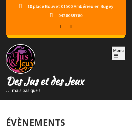
Skip
10 place Bouvet 01500 Ambérieu en Bugey
to
0426089760
content
Menu
Des Jus et des Jeux
… mais pas que !
ÉVÈNEMENTS