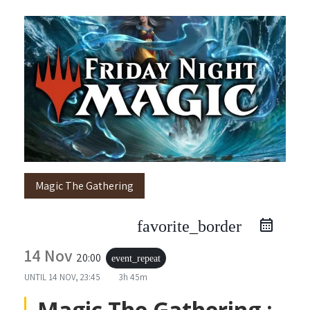
Magic The Gathering
favorite_border
14 Nov
20:00
event_repeat
UNTIL
14 NOV, 23:45
3h 45m
Magic The Gathering :