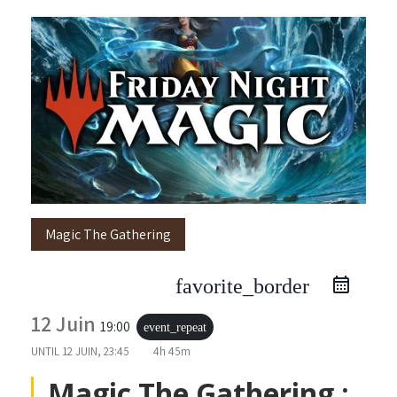
Magic The Gathering
favorite_border
12 Juin
19:00
event_repeat
UNTIL
12 JUIN, 23:45
4h 45m
Magic The Gathering :