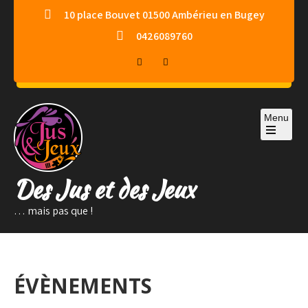
Skip
10 place Bouvet 01500 Ambérieu en Bugey
to
0426089760
content
Menu
Des Jus et des Jeux
… mais pas que !
ÉVÈNEMENTS