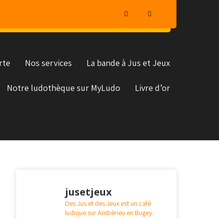
rte
Nos services
La bande à Jus et Jeux
Notre ludothèque sur MyLudo
Livre d’or
jusetjeux
Des Jus et des Jeux est un café
ludique sur Ambérieu en Bugey.