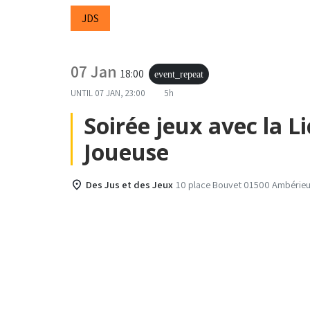
JDS
07 Jan
18:00
event_repeat
UNTIL
07 JAN, 23:00
5h
Soirée jeux avec la L
Joueuse
Des Jus et des Jeux
10 place Bouvet 01500 Ambérieu