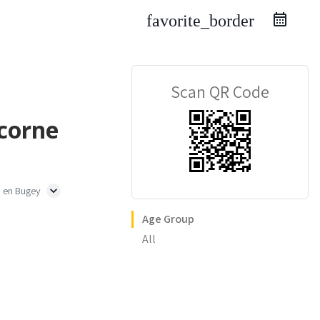
favorite_border
Scan QR Code
icorne
 en Bugey
Age Group
All