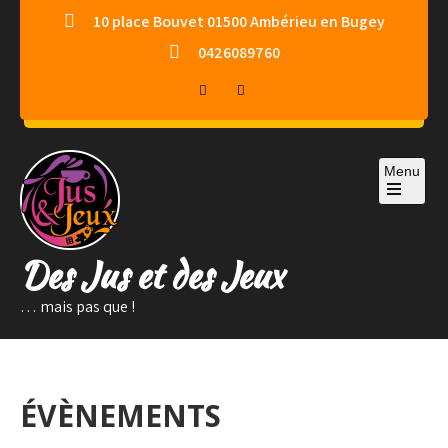
Skip
10 place Bouvet 01500 Ambérieu en Bugey
to
0426089760
content
Menu
Des Jus et des Jeux
… mais pas que !
ÉVÈNEMENTS