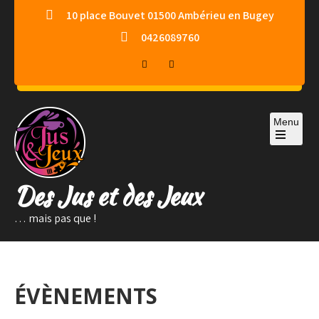
Skip
10 place Bouvet 01500 Ambérieu en Bugey
to
0426089760
content
Menu
Des Jus et des Jeux
… mais pas que !
ÉVÈNEMENTS