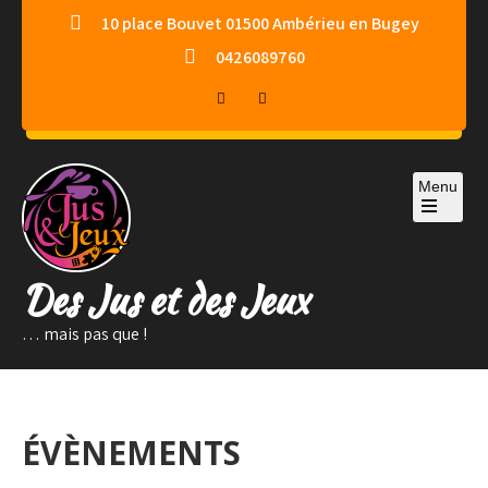
Skip
10 place Bouvet 01500 Ambérieu en Bugey
to
0426089760
content
Menu
Des Jus et des Jeux
… mais pas que !
ÉVÈNEMENTS