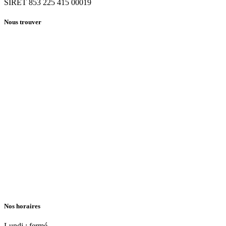
SIRET 853 225 415 00019
Nous trouver
Nos horaires
Lundi : fermé