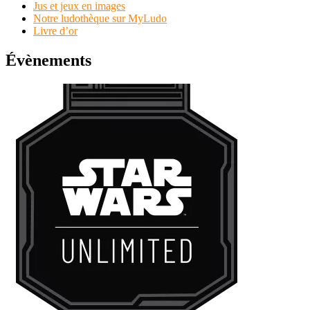
Jus et jeux en images
Notre ludothèque sur MyLudo
Livre d’or
Évènements