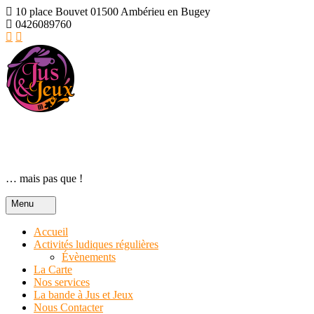
Skip
10 place Bouvet 01500 Ambérieu en Bugey
to
0426089760
content
Des Jus et des Jeux
… mais pas que !
Menu
Accueil
Activités ludiques régulières
Évènements
La Carte
Nos services
La bande à Jus et Jeux
Nous Contacter