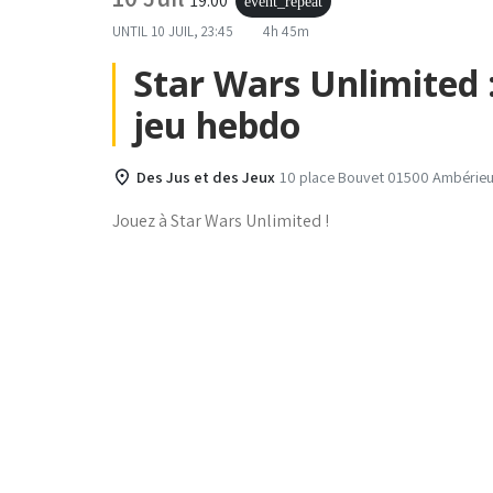
19:00
event_repeat
UNTIL
10 JUIL, 23:45
4h 45m
Star Wars Unlimited :
jeu hebdo
Des Jus et des Jeux
10 place Bouvet 01500 Ambérieu
Jouez à Star Wars Unlimited !