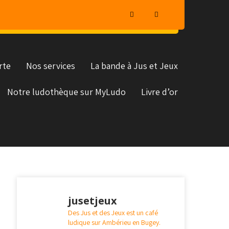
rte
Nos services
La bande à Jus et Jeux
Notre ludothèque sur MyLudo
Livre d’or
jusetjeux
Des Jus et des Jeux est un café
ludique sur Ambérieu en Bugey.