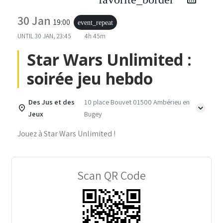
30 Jan
19:00
event_repeat
UNTIL
30 JAN, 23:45
4h 45m
Star Wars Unlimited :
soirée jeu hebdo
Des Jus et des
10 place Bouvet 01500 Ambérieu en
Jeux
Bugey
Jouez à Star Wars Unlimited !
Scan QR Code