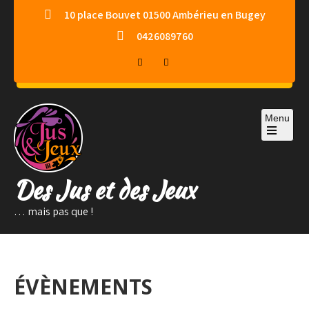
Skip
10 place Bouvet 01500 Ambérieu en Bugey
to
0426089760
content
Menu
Des Jus et des Jeux
… mais pas que !
ÉVÈNEMENTS